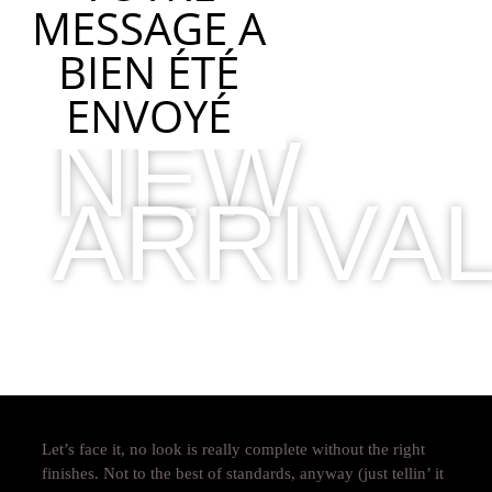
MESSAGE A
BIEN ÉTÉ
ENVOYÉ
NEW
ARRIVA
2019 COLLECTION
Let’s face it, no look is really complete without the right
finishes. Not to the best of standards, anyway (just tellin’ it