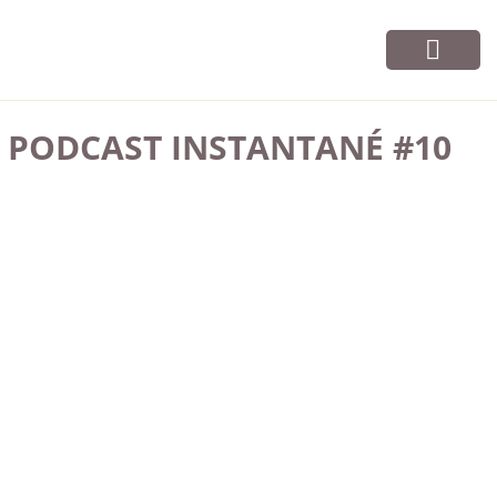
Vos cours
Infos et contact
PODCAST INSTANTANÉ #10