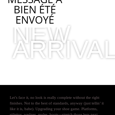
BIEN ÉTÉ
ENVOYÉ
NEW
ARRIVA
2019 COLLECTION
Let’s face it, no look is really complete without the right
finishes. Not to the best of standards, anyway (just tellin’ it
like it is, babe). Upgrading your shoe game. Platforms,
stilettos, wedges, mules, boots—stretch those legs next