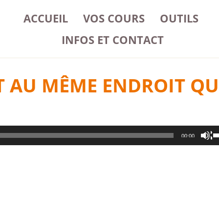
ACCUEIL
VOS COURS
OUTILS
INFOS ET CONTACT
T AU MÊME ENDROIT QU
U
00:00
l
f
h
p
a
o
d