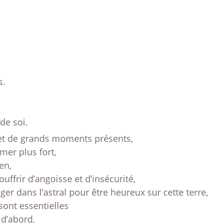
le
v
s.
de soi.
s et de grands moments présents,
mer plus fort,
en,
uffrir d’angoisse et d’insécurité,
er dans l’astral pour être heureux sur cette terre,
sont essentielles
 d’abord,