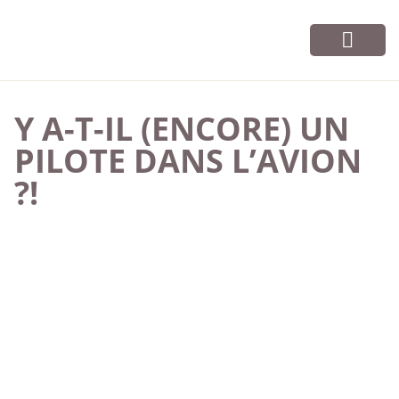
Vos cours
Infos et contact
Y A-T-IL (ENCORE) UN
PILOTE DANS L’AVION
?!
IL N'Y A DE VENT
FAVORABLE QUE POUR
CELUI QUI SAIT OÙ IL VA...
Sénèque