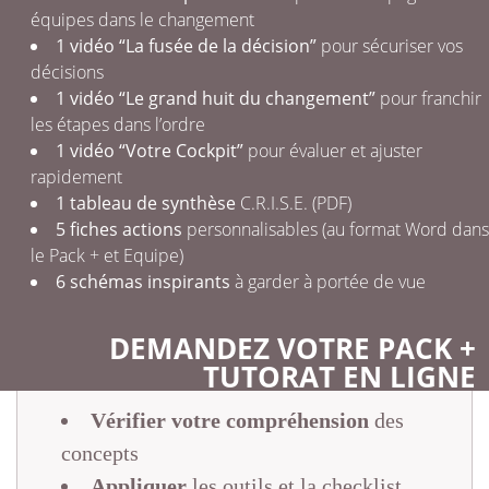
équipes dans le changement
1 vidéo “La fusée de la décision”
pour sécuriser vos
décisions
1 vidéo “Le grand huit du changement”
pour franchir
les étapes dans l’ordre
1 vidéo “Votre Cockpit”
pour évaluer et ajuster
rapidement
1 tableau de synthèse
C.R.I.S.E. (PDF)
5 fiches actions
personnalisables (au format Word dans
le Pack + et Equipe)
6 schémas inspirants
à garder à portée de vue
DEMANDEZ VOTRE PACK +
TUTORAT EN LIGNE
Vérifier votre compréhension
des
concepts
Appliquer
les outils et la checklist