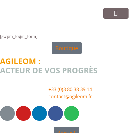
Vos cours
Infos et contact
[swpm_login_form]
Boutique
AGILEOM :
ACTEUR DE VOS PROGRÈS
+33 (0)3 80 38 39 14
contact@agileom.fr