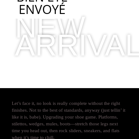
ENVOYÉ
NEW
ARRIVA
2019 COLLECTION
Let’s face it, no look is really complete without the right
finishes. Not to the best of standards, anyway (just tellin’ it
like it is, babe). Upgrading your shoe game. Platforms,
stilettos, wedges, mules, boots—stretch those legs next
time you head out, then rock sliders, sneakers, and flats
when it’s time to chill.