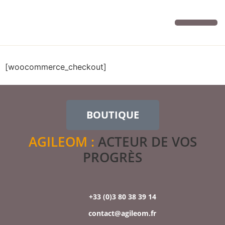
Vos cours
Infos et contact
[woocommerce_checkout]
BOUTIQUE
AGILEOM :
ACTEUR DE VOS
PROGRÈS
+33 (0)3 80 38 39 14
contact@agileom.fr