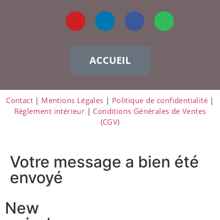
ACCUEIL
Contact
|
Mentions Légales
|
Politique de confidentialité
|
Réglement intérieur
|
Conditions Générales de Ventes
(CGV)
Votre message a bien été
envoyé
New