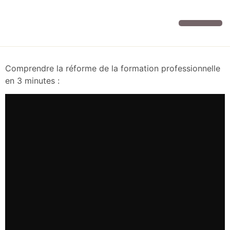
Vos cours
Infos et contact
Comprendre la réforme de la formation professionnelle
en 3 minutes :