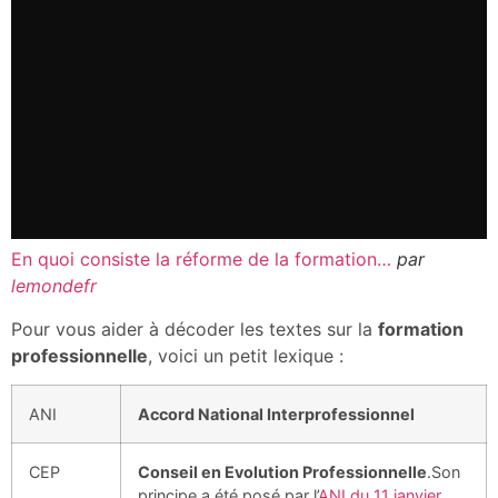
En quoi consiste la réforme de la formation…
par
lemondefr
Pour vous aider à décoder les textes sur la
formation
professionnelle
, voici un petit lexique :
ANI
Accord National Interprofessionnel
CEP
Conseil en Evolution Professionnelle
.Son
principe a été posé par l’
ANI du 11 janvier