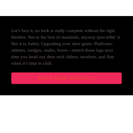
Let’s face it, no look is really complete without the right
finishes. Not to the best of standards, anyway (just tellin’ it
like it is, babe). Upgrading your shoe game. Platforms,
stilettos, wedges, mules, boots—stretch those legs next
time you head out, then rock sliders, sneakers, and flats
when it’s time to chill.
SHOP NEW ARRIVALS